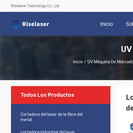
Riselaser Technology Co., Ltd
Inicio
So
UV
Inicio
/
UV Máquina De Marcado
Todos Los Productos
L
de
Cortadora del laser de la fibra del
metal
cortadora industrial del laser