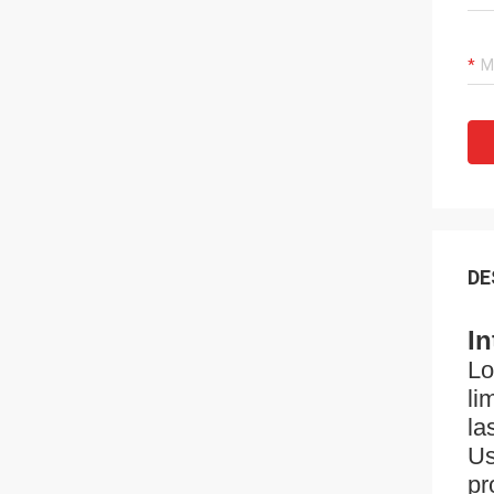
DE
I
Lo
li
la
Us
pr