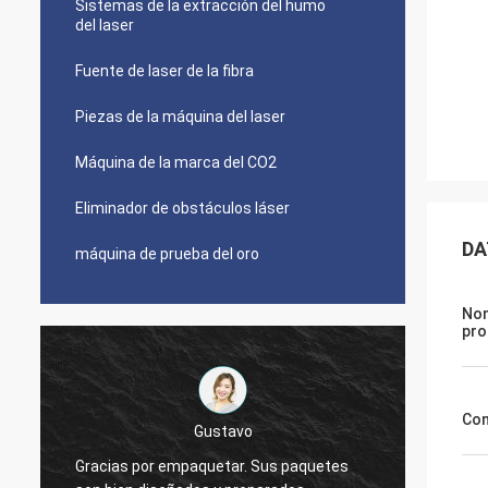
Sistemas de la extracción del humo
del laser
Fuente de laser de la fibra
Piezas de la máquina del laser
Máquina de la marca del CO2
Eliminador de obstáculos láser
DA
máquina de prueba del oro
No
pro
Vencedor
Con
Gracias, Zoe. Acabo de dejarle conocerme
citaba a alrededor 5 personas sobre
La máq