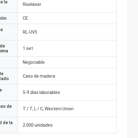
e la
Riselaser
ción
CE
de
RL-UV5
 de
1 set
nima
Negociable
de
Caso de madera
tado
e
5-9 días laborables
nes de
T / T, L / C, Western Union
 de la
2.000 unidades