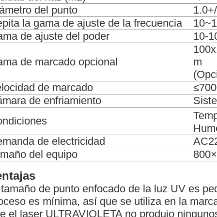
ámetro del punto
1.0+
pita la gama de ajuste de la frecuencia
10~
ma de ajuste del poder
10-
100
ma de marcado opcional
m
(Opc
locidad de marcado
≤70
mara de enfriamiento
Siste
Temp
ndiciones
Hum
manda de electricidad
AC22
maño del equipo
800
entajas
 tamaño de punto enfocado de la luz UV es peq
oceso es mínima, así que se utiliza en la marca
e el laser ULTRAVIOLETA no produjo ninguno