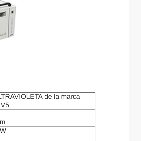
 ULTRAVIOLETA de la marca
UV5
nm
0W