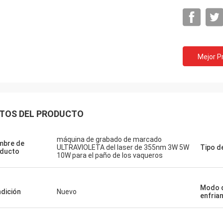
Mejor P
TOS DEL PRODUCTO
máquina de grabado de marcado
mbre de
ULTRAVIOLETA del laser de 355nm 3W 5W
Tipo de
ducto
10W para el paño de los vaqueros
Modo 
dición
Nuevo
enfria
Gustav
Stefano
Gracias por empaquetar
uina mira robusto… construida