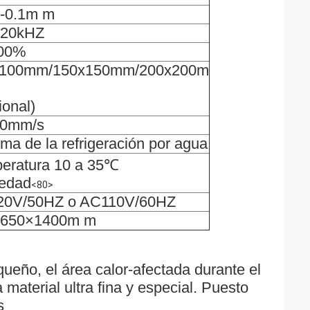
/-0.1m m
120kHZ
100%
x100mm/150x150mm/200x200m
ional)
00mm/s
ma de la refrigeración por agua
eratura 10 a 35℃
edad
<80>
0V/50HZ o AC110V/60HZ
×650×1400m m
ueño, el área calor-afectada durante el
 material ultra fina y especial. Puesto
s