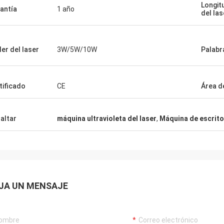
son bien diseñados y pr
Longit
como ella!
antía
1 año
cuidadosamente. ¡Las m
del las
er del laser
3W/5W/10W
Palabr
tificado
CE
Área d
altar
máquina ultravioleta del laser
,
Máquina de escritor
JA UN MENSAJE