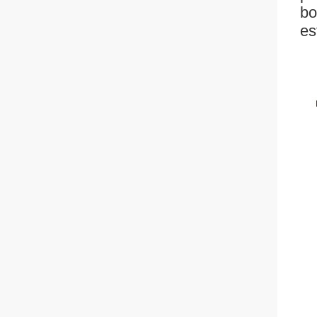
bo
es