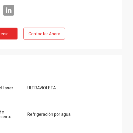
recio
Contactar Ahora
l laser
ULTRAVIOLETA
de
Refrigeración por agua
miento
o
. Sus paquetes