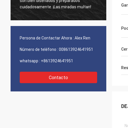
fuente de laser. Había ofertas más
bien. ¡
Gar
baratas pero le elijo al final. Me gusta su
compañía especialmente el servicio.
Pod
Persona de Contactar Ahora :
Alex Ren
Cer
Número de teléfono :
008613924641951
whatsapp :
+8613924641951
Res
Contacto
DE