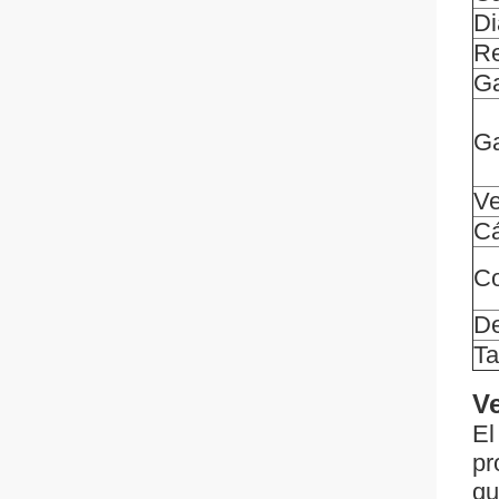
Di
Re
Ga
Ga
Ve
Cá
Co
De
Ta
V
El
pr
qu