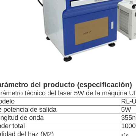
rámetro del producto (especificación)
rámetro técnico del laser 5W de la máquina
odelo
RL-
 potencia de salida
5W
ngitud de onda
355
der total
100
lidad del haz (M2)
<1>