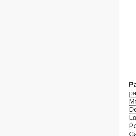
Pa
pa
M
De
Lo
Po
Ca