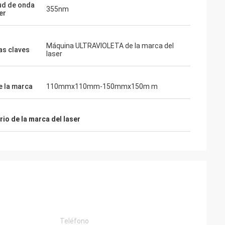
eparados
ud de onda
355nm
iradas multan!
er
Máquina ULTRAVIOLETA de la marca del
as claves
laser
e la marca
110mmx110mm-150mmx150m m
io de la marca del laser