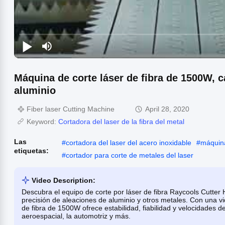
Máquina de corte láser de fibra de 1500W, c
aluminio
Fiber laser Cutting Machine
April 28, 2020
Keyword:
Cortadora del laser de la fibra del metal
Las
#
cortadora del laser del acero inoxidable
#
máquina
etiquetas:
#
cortador para corte de metales del laser
Video Description:
Descubra el equipo de corte por láser de fibra Raycools Cutter
precisión de aleaciones de aluminio y otros metales. Con una v
de fibra de 1500W ofrece estabilidad, fiabilidad y velocidades d
aeroespacial, la automotriz y más.