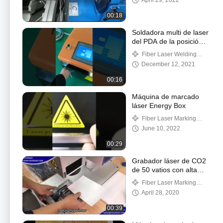
April 29, 2022
00:18
Soldadora multi de laser
del PDA de la posición
1500w construida en
Fiber Laser Welding
refrigerador de agua
Machine
December 12, 2021
00:16
Máquina de marcado
láser Energy Box
Fiber Laser Marking
Machine
June 10, 2022
00:29
Grabador láser de CO2
de 50 vatios con alta
eficiencia de
Fiber Laser Marking
procesamiento a 20 kHz
Machine
April 28, 2020
con software EZCAD
00:39