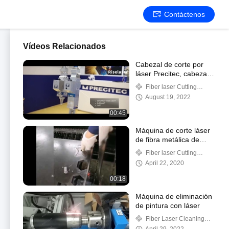
Contáctenos
Vídeos Relacionados
Cabezal de corte por
láser Precitec, cabezal
de corte por láser de
Fiber laser Cutting
fibra para corte de
Machine
August 19, 2022
metales
00:45
Máquina de corte láser
de fibra metálica de
estructura compacta
Fiber laser Cutting
1070-1090nm 500w
Machine
April 22, 2020
00:18
Máquina de eliminación
de pintura con láser
Fiber Laser Cleaning
Machine