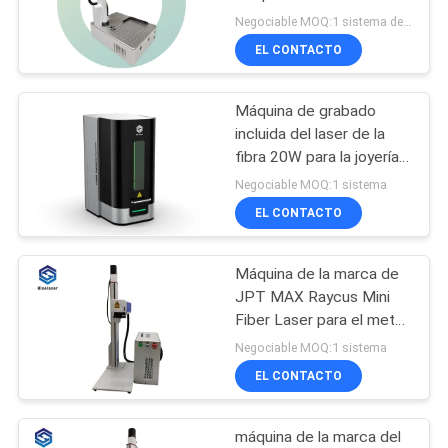
laser de la fibra de 20w
Negociable MOQ:1 sistema de esta máquina
30w 50w
EL CONTACTO
РУССКИЙ
160
САЙТ
Soldadora de laser
Máquina de grabado
incluida del laser de la
del PDA
MAPA
fibra 20W para la joyería
del oro
DEL
Negociable MOQ:1 sistema
EL CONTACTO
SITIO
Máquina de la marca de
221
PRIVACY
JPT MAX Raycus Mini
Fibra de la marca
POLICY
Fiber Laser para el metal
Engarving
Negociable MOQ:1 sistema
del laser de la
EL CONTACTO
máquina
máquina de la marca del