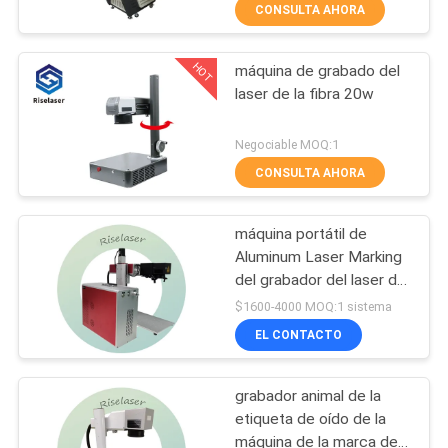
para los metales
CONSULTA AHORA
TOUR
HOT
máquina de grabado del
POR
25
laser de la fibra 20w
LA
Cortadora del tubo
FÁBRICA
Negociable MOQ:1
del laser de la fibra
CONSULTA AHORA
CONTROL
máquina portátil de
DE
Aluminum Laser Marking
CALIDAD
del grabador del laser de
108
la fibra del metal 3D
$1600-4000 MOQ:1 sistema
Máquina de la
EL CONTACTO
CONTÁCTENOS
limpieza del laser
grabador animal de la
SOLICITAR
etiqueta de oído de la
PRESUPUESTO
máquina de la marca del