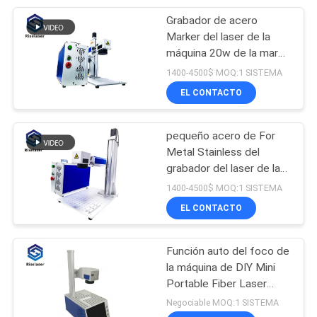
Grabador de acero
17
Marker del laser de la
Cortadora del laser
máquina 20w de la marca
del laser de la fibra del
1400-4500$ MOQ:1 SISTEMA
de la fibra de la
metal
EL CONTACTO
precisión
pequeño acero de For
Metal Stainless del
grabador del laser de la
146
fibra de 30W 50W
1400-4500$ MOQ:1 SISTEMA
Soldadora de laser
Raycus JPT
EL CONTACTO
de la joyería
Función auto del foco de
la máquina de DIY Mini
Portable Fiber Laser
Marking
Negociable MOQ:1 SISTEMA