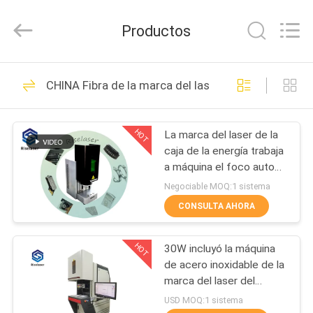
2018
-
2026
Productos
Riselaser
Technology
Co.,
Ltd.
All
HOGAR
131
Rights
CHINA Fibra de la marca del laser de la máquina
Reserved.
Cortadora del laser
PRODUCTOS
de la fibra del metal
HOT
La marca del laser de la
caja de la energía trabaja
ESPECTÁCULO
a máquina el foco auto
DE
10000mm/S para el anillo
Negociable MOQ:1 sistema
de la joyería
REALIDAD
CONSULTA AHORA
11
VIRTUAL
cortadora industrial
HOT
30W incluyó la máquina
de acero inoxidable de la
SOBRE
del laser
marca del laser del
banco de trabajo grande
NOSOTROS
USD MOQ:1 sistema