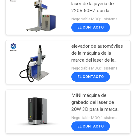
laser de la joyería de
220V 50HZ con la
42
función auto del foco
Negociable MOQ:1 sistema
UV máquina de
EL CONTACTO
marcado láser
elevador de automóviles
de la máquina de la
marca del laser de la
fibra de 220V 50HZ 50W
Negociable MOQ:1 sistema
y fuente de JPT
EL CONTACTO
21
MINI máquina de
Soldadora de laser
grabado del laser de
20W 3D para la marca
del grabado de la joyería
Negociable MOQ:1 sistema
EL CONTACTO