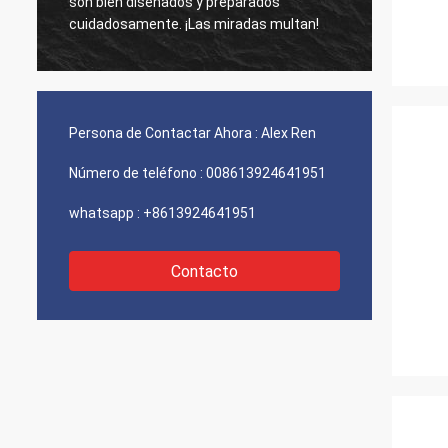
son bien diseñados y preparados
fuente
cuidadosamente. ¡Las miradas multan!
baratas
compañ
Persona de Contactar Ahora :
Alex Ren
Número de teléfono :
008613924641951
whatsapp :
+8613924641951
Contacto