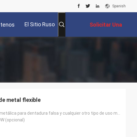
Spanish
El Sitio Ruso
tenos
Solicitar Una
Cotización
e metal flexible
Impresora 3D metálica para dentadura falsa y cualquier otro tipo de uso médico
W (opcional)