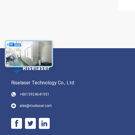
Riselaser Technology Co., Ltd
+8613924641951
alex@riselaser.com