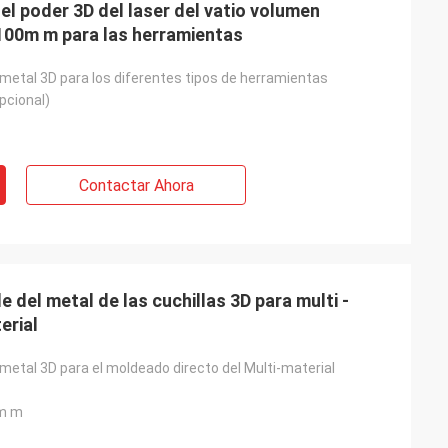
el poder 3D del laser del vatio volumen
 100m m para las herramientas
metal 3D para los diferentes tipos de herramientas
pcional)
Contactar Ahora
 del metal de las cuchillas 3D para multi -
erial
metal 3D para el moldeado directo del Multi-material
Gustavo
o
m m
Gracias por empaquetar. Sus paquetes
o… construida