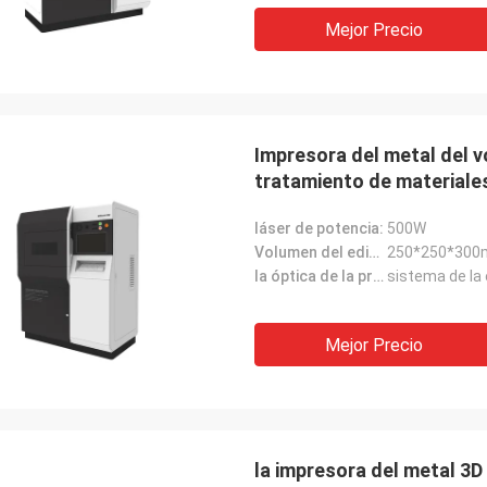
 de laser. Había ofertas más
bien. ¡como ella!
Mejor Precio
 pero le elijo al final. Me gusta su
ía especialmente el servicio.
Impresora del metal del v
tratamiento de materiale
láser de potencia:
500W
Volumen del edificio:
250*250*300
la óptica de la precisión:
sistema de la 
Mejor Precio
la impresora del metal 3D