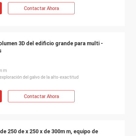
son bien diseñados y preparados
cuidadosamente. ¡Las miradas multan!
Contactar Ahora
olumen 3D del edificio grande para multi -
s
m m
exploración del galvo de la alto-exactitud
Contactar Ahora
 de 250 de x 250 x de 300m m, equipo de