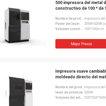
500 impresora del metal d
constructivo de 100 * de
Nombre de producto:
impresora del 
Poder del laser:
200W 500W (o
Volumen constructivo:
100*100m m
Mejor Precio
Impresora suave cambiable
moldeado directo del mat
Nombre del producto:
impresora del 
Vencedor
láser de potencia:
500W
Stefan
Volumen del edificio:
250*250*300
s, Zoe. Acabo de dejarle conocerme
 a alrededor 5 personas sobre
La máquina mira robust