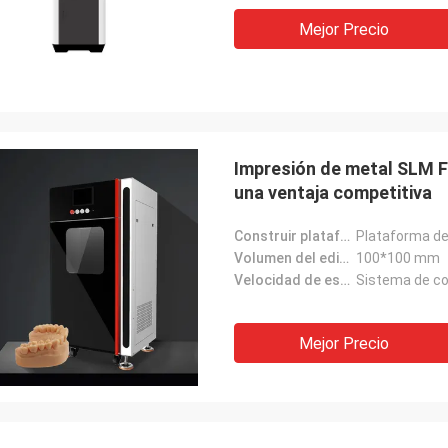
Mejor Precio
Impresión de metal SLM Fa
una ventaja competitiva
Construir plataforma:
Plataforma de
Volumen del edificio:
100*100 mm
Velocidad de escaneo:
Sistema de con
Mejor Precio