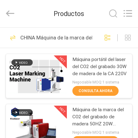
2018
-
2026
Productos
Riselaser
Technology
Co.,
Ltd.
All
HOGAR
131
Rights
CHINA Máquina de la marca del CO2
Reserved.
Cortadora del laser
PRODUCTOS
de la fibra del metal
HOT
Máquina portátil del laser
del CO2 del grabado 30W
ESPECTÁCULO
de madera de la CA 220V
DE
Negociable MOQ:1 sistema
REALIDAD
CONSULTA AHORA
11
VIRTUAL
cortadora industrial
HOT
Máquina de la marca del
CO2 del grabado de
SOBRE
del laser
madera 50HZ 20W
EZCAD
NOSOTROS
Negociable MOQ:1 sistema