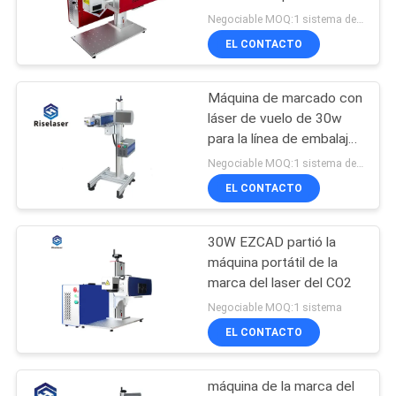
100w para materiales no
Negociable MOQ:1 sistema de esta máquina
metálicos de madera
EL CONTACTO
РУССКИЙ
160
САЙТ
Soldadora de laser
Máquina de marcado con
láser de vuelo de 30w
del PDA
MAPA
para la línea de embalaje
de papel plástico
DEL
Negociable MOQ:1 sistema de esta máquina
EL CONTACTO
SITIO
30W EZCAD partió la
221
PRIVACY
máquina portátil de la
Fibra de la marca
POLICY
marca del laser del CO2
Negociable MOQ:1 sistema
del laser de la
EL CONTACTO
máquina
máquina de la marca del