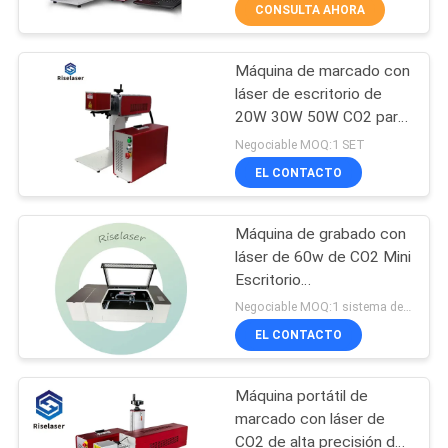
CONSULTA AHORA
TOUR
Máquina de marcado con
POR
25
láser de escritorio de
LA
20W 30W 50W CO2 para
Cortadora del tubo
madera, cuero y
FÁBRICA
Negociable MOQ:1 SET
del laser de la fibra
materiales no metálicos.
EL CONTACTO
CONTROL
Máquina de grabado con
DE
láser de 60w de CO2 Mini
CALIDAD
Escritorio
108
completamente cerrado
Negociable MOQ:1 sistema de esta máquina
para acrílico de madera
Máquina de la
EL CONTACTO
CONTÁCTENOS
limpieza del laser
Máquina portátil de
SOLICITAR
marcado con láser de
PRESUPUESTO
CO2 de alta precisión de