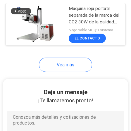
Máquina roja portátil
17
separada de la marca del
Cortadora del laser
CO2 30W de la calidad
garantizada
Negociable MOQ:1 sistema
de la fibra de la
EL CONTACTO
precisión
Vea más
146
Soldadora de laser
Deja un mensaje
de la joyería
¡Te llamaremos pronto!