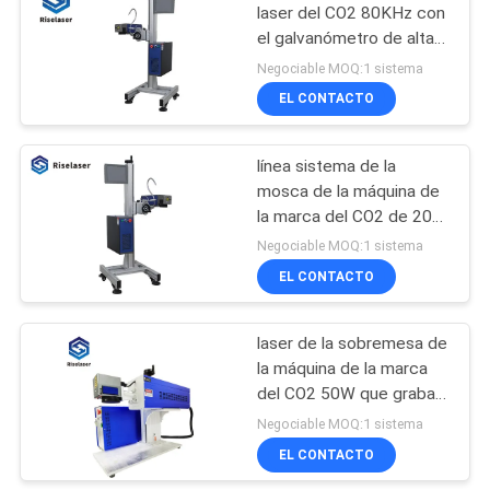
laser del CO2 80KHz con
el galvanómetro de alta
42
velocidad
Negociable MOQ:1 sistema
UV máquina de
EL CONTACTO
marcado láser
línea sistema de la
mosca de la máquina de
la marca del CO2 de 20W
30W de la marca para la
Negociable MOQ:1 sistema
botella plástica
EL CONTACTO
21
laser de la sobremesa de
Soldadora de laser
la máquina de la marca
del CO2 50W que graba
al agua fuerte la máquina
Negociable MOQ:1 sistema
EL CONTACTO