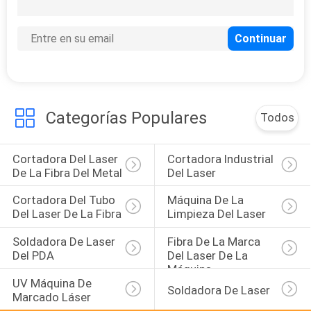
10
impresora del metal
3D
Categorías Populares
Todos
Cortadora Del Laser 
Cortadora Industrial 
12
De La Fibra Del Metal
Del Laser
Sistemas de la
Cortadora Del Tubo 
Máquina De La 
extracción del humo
Del Laser De La Fibra
Limpieza Del Laser
del laser
Soldadora De Laser 
Fibra De La Marca 
Del PDA
Del Laser De La 
Máquina
UV Máquina De 
Soldadora De Laser
Marcado Láser
35