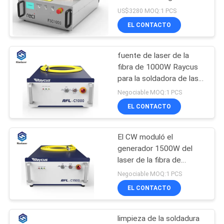
por agua de la garantía
US$3280 MOQ:1 PCS
EL CONTACTO
РУССКИЙ
160
САЙТ
Soldadora de laser
fuente de laser de la
fibra de 1000W Raycus
del PDA
MAPA
para la soldadora de laser
de la cortadora del laser
DEL
Negociable MOQ:1 PCS
EL CONTACTO
SITIO
El CW moduló el
221
PRIVACY
generador 1500W del
Fibra de la marca
POLICY
laser de la fibra de
Raycus para la cortadora
Negociable MOQ:1 PCS
del laser de la
del laser
EL CONTACTO
máquina
limpieza de la soldadura