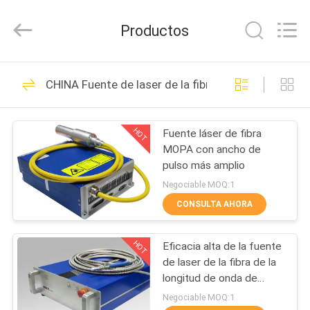
2018
-
2026
Productos
Riselaser
Technology
Co.,
Ltd.
All
HOGAR
131
Rights
CHINA Fuente de laser de la fibra
Reserved.
Cortadora del laser
PRODUCTOS
de la fibra del metal
HOT
Fuente láser de fibra
MOPA con ancho de
ESPECTÁCULO
pulso más amplio
DE
Negociable MOQ:1
REALIDAD
CONSULTA AHORA
11
VIRTUAL
cortadora industrial
HOT
Eficacia alta de la fuente
de laser de la fibra de la
SOBRE
del laser
longitud de onda de
Continious para
NOSOTROS
Negociable MOQ:1