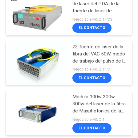
de laser del PDA de la
fuente de laser de
42
2000w 2kw Reci
Negociable MOQ:1 PCS
UV máquina de
EL CONTACTO
marcado láser
23 fuente de laser de la
fibra del VAC 50W, modo
de trabajo del pulso de la
refrigeración por aire de
Negociable MOQ:1 PC
la fuente de luz de la
EL CONTACTO
21
fibra óptica
Módulo 100w 200w
Soldadora de laser
300w del laser de la fibra
de Maxphotonics de la
fuente de laser de la
Negociable MOQ:1
fibra
EL CONTACTO