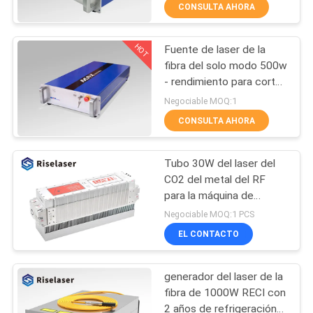
cortar/soldadura
CONSULTA AHORA
TOUR
HOT
Fuente de laser de la
POR
25
fibra del solo modo 500w
LA
- rendimiento para corte
Cortadora del tubo
de metales de la hoja
FÁBRICA
Negociable MOQ:1
del laser de la fibra
1000w alto
CONSULTA AHORA
CONTROL
Tubo 30W del laser del
DE
CO2 del metal del RF
CALIDAD
para la máquina de
108
grabado de marcado del
Negociable MOQ:1 PCS
laser
Máquina de la
EL CONTACTO
CONTÁCTENOS
limpieza del laser
generador del laser de la
SOLICITAR
fibra de 1000W RECI con
PRESUPUESTO
2 años de refrigeración