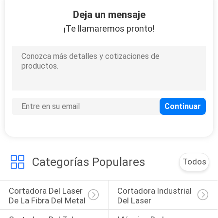
10
Deja un mensaje
impresora del metal
¡Te llamaremos pronto!
3D
12
Sistemas de la
extracción del humo
Categorías Populares
Todos
del laser
Cortadora Del Laser 
Cortadora Industrial 
De La Fibra Del Metal
Del Laser
35