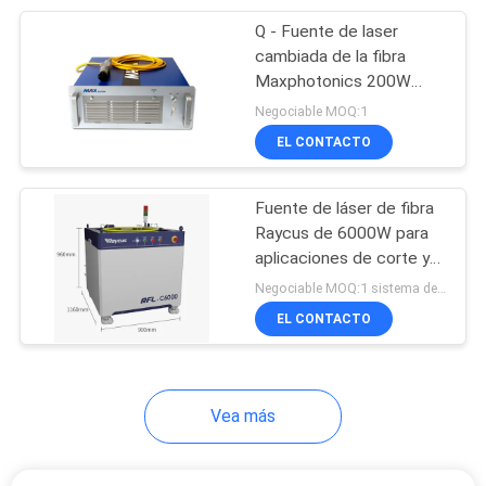
Q - Fuente de laser
17
cambiada de la fibra
Cortadora del laser
Maxphotonics 200W
para la industria de la
Negociable MOQ:1
de la fibra de la
limpieza del metal
EL CONTACTO
precisión
Fuente de láser de fibra
Raycus de 6000W para
aplicaciones de corte y
146
soldadura de equipos
Negociable MOQ:1 sistema de esta máquina
Soldadora de laser
láser industriales
EL CONTACTO
de la joyería
Vea más