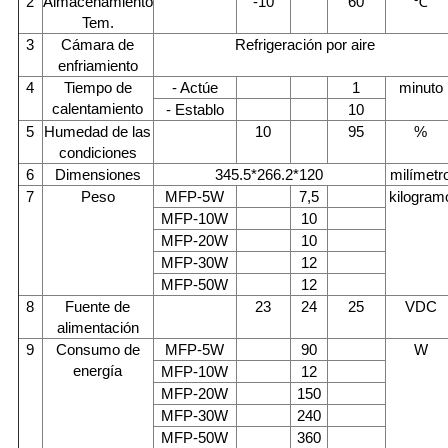
2
Almacenamiento
-10
60
℃
Tem.
3
Cámara de
Refrigeración por aire
enfriamiento
4
Tiempo de
- Actúe
1
minuto
calentamiento
- Establo
10
5
Humedad de las
10
95
%
condiciones
6
Dimensiones
345.5*266.2*120
milímetr
7
Peso
MFP-5W
7,5
kilogram
MFP-10W
10
MFP-20W
10
MFP-30W
12
MFP-50W
12
8
Fuente de
23
24
25
VDC
alimentación
9
Consumo de
MFP-5W
90
W
energía
MFP-10W
12
MFP-20W
150
MFP-30W
240
MFP-50W
360