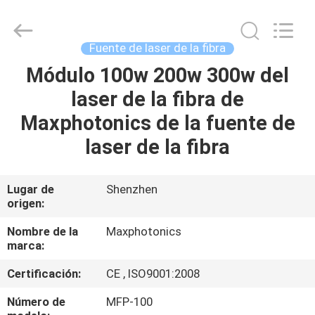
2018
-
2026
Riselaser
Technology
Fuente de laser de la fibra
Co.,
Ltd.
All
Módulo 100w 200w 300w del
HOGAR
Rights
Reserved.
laser de la fibra de
PRODUCTOS
Maxphotonics de la fuente de
laser de la fibra
ESPECTÁCULO
DE
Lugar de
Shenzhen
origen:
REALIDAD
VIRTUAL
Nombre de la
Maxphotonics
marca:
Certificación:
CE , ISO9001:2008
SOBRE
NOSOTROS
Número de
MFP-100