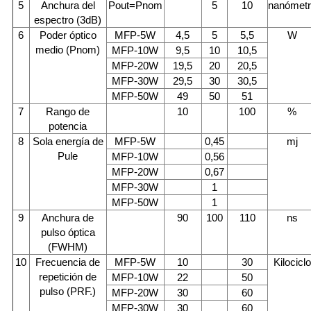
5
Anchura del
Pout=Pnom
5
10
nanómet
espectro (3dB)
6
Poder óptico
MFP-5W
4,5
5
5,5
W
medio (Pnom)
MFP-10W
9,5
10
10,5
MFP-20W
19,5
20
20,5
MFP-30W
29,5
30
30,5
MFP-50W
49
50
51
7
Rango de
10
100
%
potencia
8
Sola energía de
MFP-5W
0,45
mj
Pule
MFP-10W
0,56
MFP-20W
0,67
MFP-30W
1
MFP-50W
1
9
Anchura de
90
100
110
ns
pulso óptica
(FWHM)
10
Frecuencia de
MFP-5W
10
30
Kilociclo
repetición de
MFP-10W
22
50
pulso (PRF.)
MFP-20W
30
60
MFP-30W
30
60