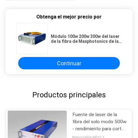
Obtenga el mejor precio por
Módulo 100w 200w 300w del laser
de la fibra de Maxphotonics de la
fuente de laser de la fibra
Continuar
Productos principales
Fuente de laser de la
fibra del solo modo 500w
- rendimiento para corte
de metales de la hoja
Negociable MOQ:1