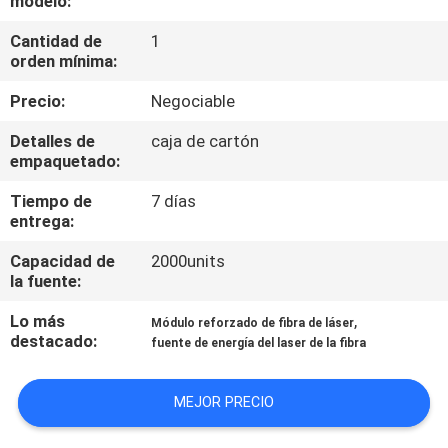
modelo:
Cantidad de
1
TOUR
orden mínima:
POR
Precio:
Negociable
LA
Detalles de
caja de cartón
FÁBRICA
empaquetado:
Tiempo de
7 días
CONTROL
entrega:
DE
Capacidad de
2000units
CALIDAD
la fuente:
Lo más
,
Módulo reforzado de fibra de láser
CONTÁCTENOS
destacado:
fuente de energía del laser de la fibra
MEJOR PRECIO
SOLICITAR
PRESUPUESTO