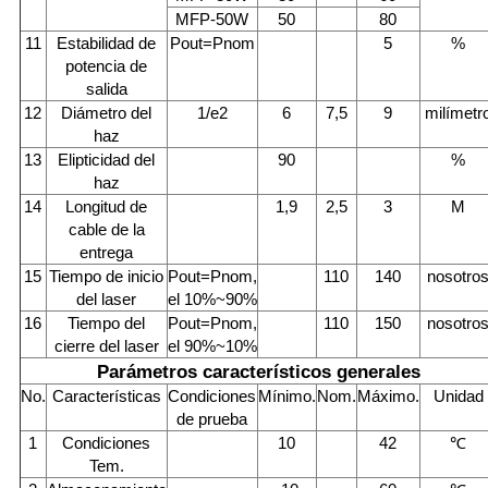
MFP-50W
50
80
11
Estabilidad de
Pout=Pnom
5
%
potencia de
salida
12
Diámetro del
1/e2
6
7,5
9
milímetr
haz
13
Elipticidad del
90
%
haz
14
Longitud de
1,9
2,5
3
M
cable de la
entrega
15
Tiempo de inicio
Pout=Pnom,
110
140
nosotro
del laser
el 10%~90%
16
Tiempo del
Pout=Pnom,
110
150
nosotro
cierre del laser
el 90%~10%
Parámetros característicos generales
No.
Características
Condiciones
Mínimo.
Nom.
Máximo.
Unidad
de prueba
1
Condiciones
10
42
℃
Tem.