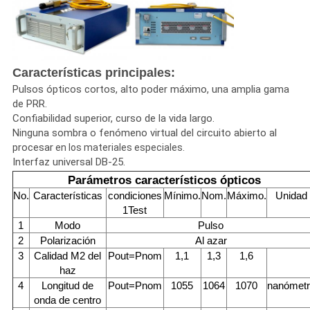
Características principales:
Pulsos ópticos cortos, alto poder máximo, una amplia gama
de PRR.
Confiabilidad superior, curso de la vida largo.
Ninguna sombra o fenómeno virtual del circuito abierto al
procesar
en los materiales especiales.
Interfaz universal DB-25.
Parámetros característicos ópticos
No.
Características
condiciones
Mínimo.
Nom.
Máximo.
Unidad
1Test
1
Modo
Pulso
2
Polarización
Al azar
3
Calidad M2 del
Pout=Pnom
1,1
1,3
1,6
haz
4
Longitud de
Pout=Pnom
1055
1064
1070
nanómet
onda de centro