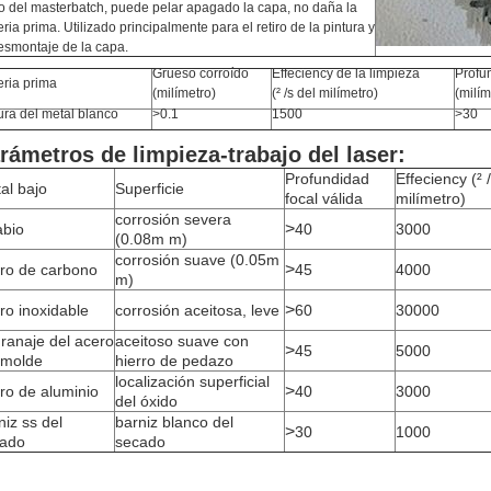
 del masterbatch, puede pelar apagado la capa, no daña la
ria prima. Utilizado principalmente para el retiro de la pintura y
esmontaje de la capa.
Grueso corroído
Effeciency de la limpieza
Profun
eria prima
(milímetro)
(² /s del milímetro)
(milím
ura del metal blanco
>0.1
1500
>30
rámetros de limpieza-trabajo del laser:
Profundidad
Effeciency (² 
al bajo
Superficie
focal válida
milímetro)
corrosión severa
>
abio
40
3000
(0.08m m)
corrosión suave (0.05m
>
ro de carbono
45
4000
m)
>
ro inoxidable
corrosión aceitosa, leve
60
30000
ranaje del acero
aceitoso suave con
>
45
5000
 molde
hierro de pedazo
localización superficial
>
ro de aluminio
40
3000
del óxido
niz ss del
barniz blanco del
>
30
1000
ado
secado