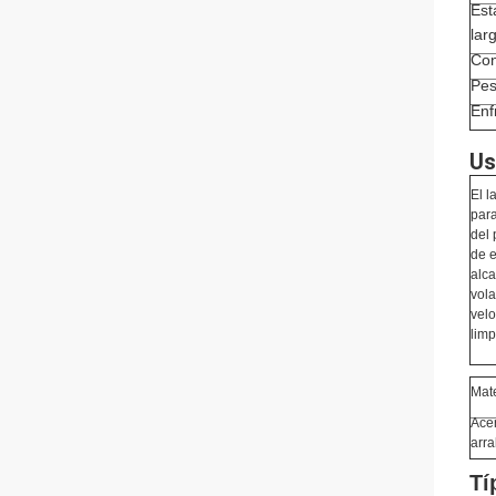
Est
lar
Con
Pe
Enf
Us
El l
para
del 
de e
alca
vola
velo
limp
Mat
Ace
arra
Tí