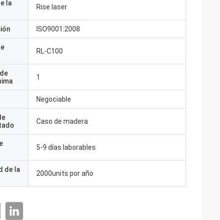
e la
Rise laser
ción
ISO9001:2008
de
RL-C100
 de
1
nima
Negociable
de
Caso de madera
tado
e
5-9 días laborables
 de la
2000units por año