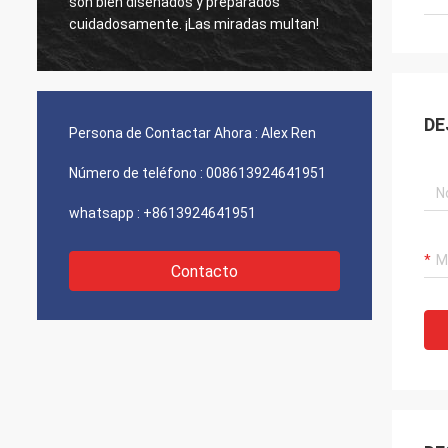
fuente de laser. Había ofertas más
ultan!
baratas pero le elijo al final. Me gusta su
compañía especialmente el servicio.
DE
Persona de Contactar Ahora :
Alex Ren
Número de teléfono :
008613924641951
whatsapp :
+8613924641951
Contacto