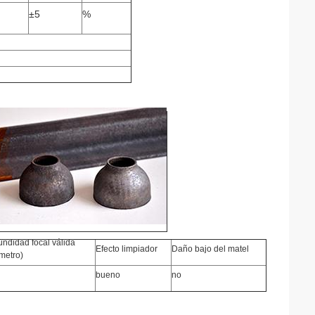
±5
%
undidad focal válida
Efecto limpiador
Daño bajo del matel
ímetro)
bueno
no