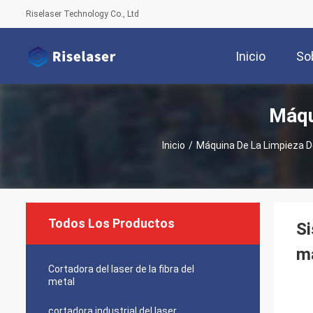
Riselaser Technology Co., Ltd
Inicio
So
Máqu
Inicio
/
Máquina De La Limpieza D
Todos Los Productos
Si
má
Cortadora del laser de la fibra del
metal
cortadora industrial del laser