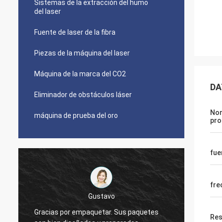
Sistemas de la extracción del humo
del laser
Fuente de laser de la fibra
Piezas de la máquina del laser
Máquina de la marca del CO2
DA
Eliminador de obstáculos láser
Nom
máquina de prueba del oro
pro
fue
fre
Vencedor
Gracias, Zoe. Acabo de dejarle conocerme
quetes
Res
citaba a alrededor 5 personas sobre