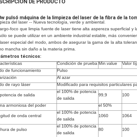
SCRIPCIÓN DE PRODUCTO
w pulsó máquina de la limpieza del laser de la fibra de la tom
pieza del laser -- Nueva tecnología, verde y ambiental.
Largo-foco que limpia fuente de laser tiene alta aspereza superficial y 
sólo se puede utilizar en un ambiente industrial estable, más convenien
 laser especial del modo, ambos de asegurar la gama de la alta toleran
o mancha sin daño a la materia prima.
ámetros técnicos:
acterísticas
Condición de prueba
Min.value
Valor tí
o de funcionamiento
Pulso
arización
Al azar
o de rayo láser
Modificado para requisitos particulares pa
el 100% de potencia
potencia de salida
99,9
100
de salida
a armoniosa del poder
el 50%
el 100% de potencia
gitud de onda central
1060
1064
de salida
el 100% de potencia
hura de pulso
80
100
de salida