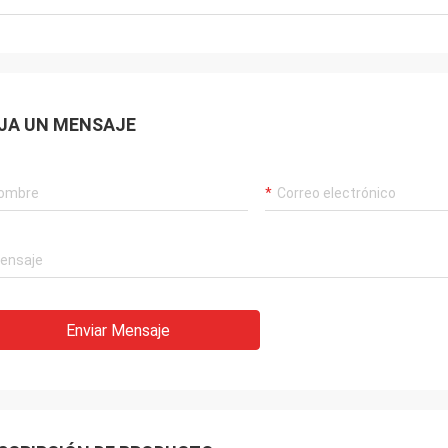
son bien diseña
bien. ¡como ella!
cuidadosamente.
JA UN MENSAJE
Enviar Mensaje