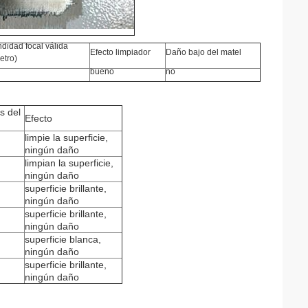
didad focal válida
Efecto limpiador
Daño bajo del matel
etro)
bueno
no
/s del
Efecto
limpie la superficie,
ningún daño
limpian la superficie,
ningún daño
superficie brillante,
ningún daño
superficie brillante,
ningún daño
superficie blanca,
ningún daño
superficie brillante,
ningún daño