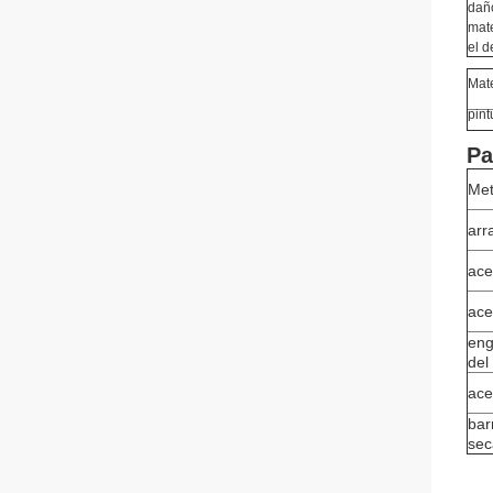
daño
mate
el d
Mat
pint
Pa
Met
arr
ace
ace
eng
del
ace
bar
sec