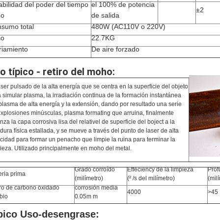
abilidad del poder del tiempo
el 100% de potencia
±2
go
de salida
sumo total
480W (AC110V o 220V)
so
22.7KG
riamiento
De aire forzado
o típico - retiro del moho:
aser pulsado de la alta energía que se centra en la superficie del objeto
 simular plasma, la irradiación continua de la formación instantánea
plasma de alta energía y la extensión, dando por resultado una serie
xplosiones minúsculas, plasma formating que arruina, finalmente
nza la capa corrosiva lisa del relativel de superficie del boject a la
dura física estallada, y se mueve a través del punto de laser de alta
cidad para formar un penacho que limpie la ruina para terminar la
ieza. Utilizado principalmente en moho del metal.
Grado corroído
Effeciency de la limpieza
Prof
eria prima
(milímetro)
(² /s del milímetro)
(mil
ro de carbono oxidado
corrosión media
4000
>45
bio
0.05m m
pico Uso-desengrase: