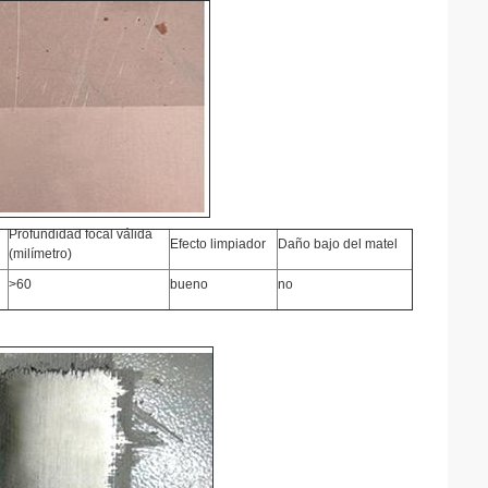
Profundidad focal válida
Efecto limpiador
Daño bajo del matel
(milímetro)
>60
bueno
no