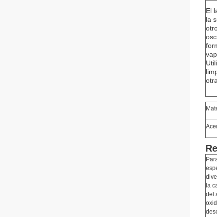
El 
la 
otr
osc
for
vap
Uti
lim
otr
Mat
Ace
Re
Para
espe
dive
la c
del 
oxid
desc