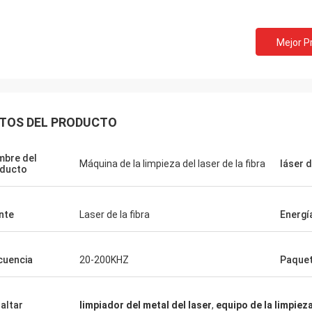
Mejor P
TOS DEL PRODUCTO
bre del
Máquina de la limpieza del laser de la fibra
láser 
ducto
nte
Laser de la fibra
Energí
cuencia
20-200KHZ
Paque
Stefano
Gracias por emp
altar
limpiador del metal del laser
,
equipo de la limpieza
La máquina mira robusto… construida