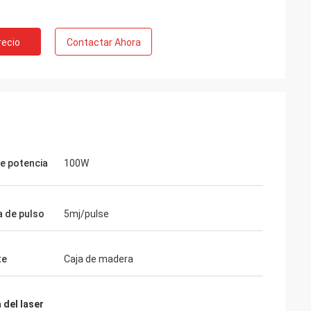
recio
Contactar Ahora
de potencia
100W
a de pulso
5mj/pulse
te
Caja de madera
Gustavo
aquetar. Sus paquetes
 del laser