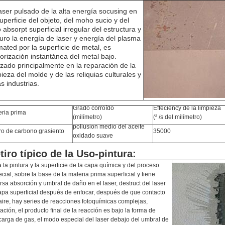
laser pulsado de la alta energía socusing en
superficie del objeto, del moho sucio y del
o absorpt superficial irregular del estructura y
uro la energía de laser y energía del plasma
mated por la superficie de metal, es
orización instantánea del metal bajo.
lizado principalmente en la reparación de la
pieza del molde y de las reliquias culturales y
as industrias.
Grado corroído
Effeciency de la limpieza
eria prima
(milímetro)
(² /s del milímetro)
pollusion medio del aceite
ro de carbono grasiento
35000
oxidado suave
tiro típico de la Uso-pintura:
 la pintura y la superficie de la capa química y del proceso
cial, sobre la base de la materia prima superficial y tiene
rsa absorción y umbral de daño en el laser, destruct del laser
apa superficial después de enfocar, después de que contacto
aire, hay series de reacciones fotoquímicas complejas,
ación, el producto final de la reacción es bajo la forma de
arga de gas, el modo especial del laser debajo del umbral de