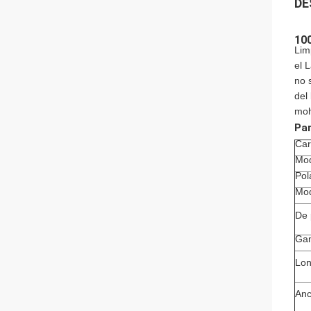
DE
100
Lim
el 
no 
del
moh
Par
Car
Mod
Pol
Mod
De 
Gam
Lon
Anc