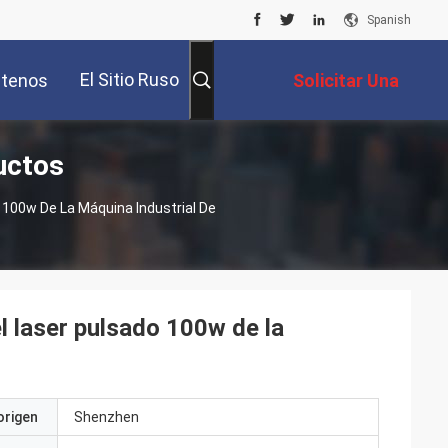
Spanish
El Sitio Ruso
tenos
Solicitar Una
uctos
Cotización
 100w De La Máquina Industrial De
l laser pulsado 100w de la
origen
Shenzhen