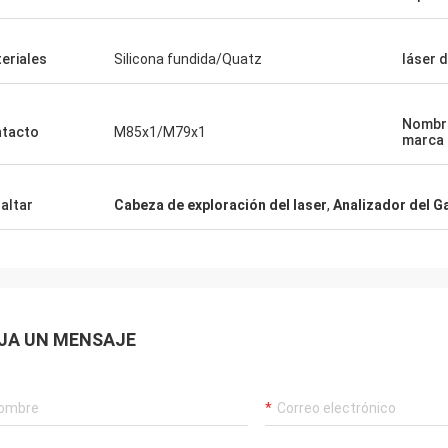
son bien diseñados y p
como ella!
cuidadosamente. ¡Las m
eriales
Silicona fundida/Quatz
láser 
Nombre
tacto
M85x1/M79x1
marca
altar
Cabeza de exploración del laser
,
Analizador del Ga
JA UN MENSAJE