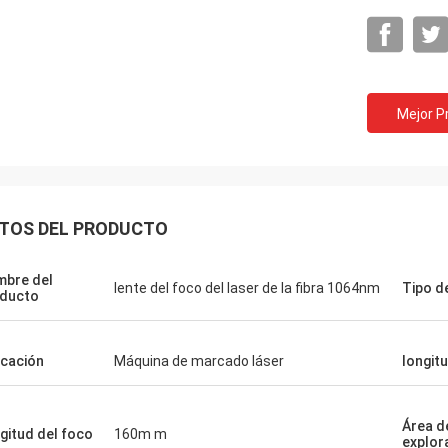
Mejor P
TOS DEL PRODUCTO
bre del
lente del foco del laser de la fibra 1064nm
Tipo d
ducto
icación
Máquina de marcado láser
longit
Gustav
Stefano
Área d
Gracias por empaquetar
gitud del foco
160m m
uina mira robusto… construida
explor