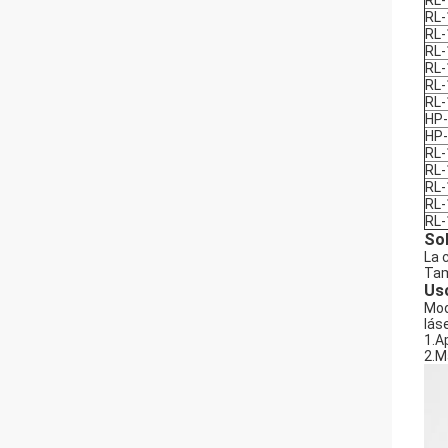
RL-
RL-
RL-
RL-
RL-
RL-
RL-
HP-
HP-
RL-
RL-
RL-
RL-
RL-
Sob
La 
Tam
Uso
Mod
lás
1.A
2.M