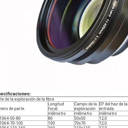
ecificaciones:
te de la exploración de la fibra
Longitud
Campo de la
EP del haz de la
ero de parte.
focal
exploración
entrada
milímetro
milímetro
milímetro
1064-50-80
80
50x50
12,0
1064-70-100
100
70x70
12,0