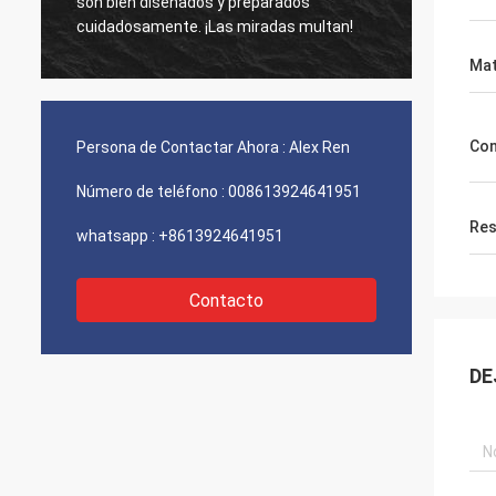
fuente de laser. Había ofertas más
bien. ¡
baratas pero le elijo al final. Me gusta su
compañía especialmente el servicio.
Mat
Con
Persona de Contactar Ahora :
Alex Ren
Número de teléfono :
008613924641951
Res
whatsapp :
+8613924641951
Contacto
DE