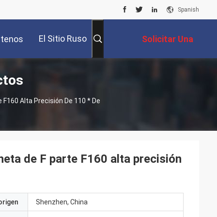
Spanish
El Sitio Ruso
tenos
Solicitar Una
ctos
Cotización
 F160 Alta Precisión De 110 * De
heta de F parte F160 alta precisión
origen
Shenzhen, China