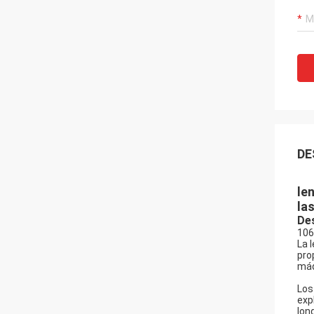
DE
le
la
Des
106
La 
pro
máq
Los
exp
lon