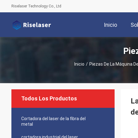
Riselaser Technology Co., Ltd
Inicio
So
Pie
Inicio
/
Piezas De La Máquina De
Todos Los Productos
La
d
Cortadora del laser de la fibra del
metal
cortadora industrial del laser