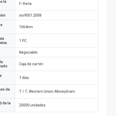
e la
F-theta
ción
iso9001:2008
de
1064nm
 de
1 PC
nima
Negociable
de
Caja de cartón
tado
e
7 días
nes de
T / T, Western Union, MoneyGram
 de la
20000 unidades