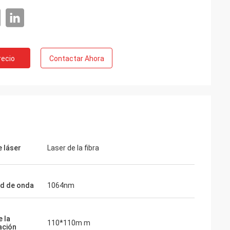
recio
Contactar Ahora
e láser
Laser de la fibra
ud de onda
1064nm
o
e la
. Sus paquetes
110*110m m
ación