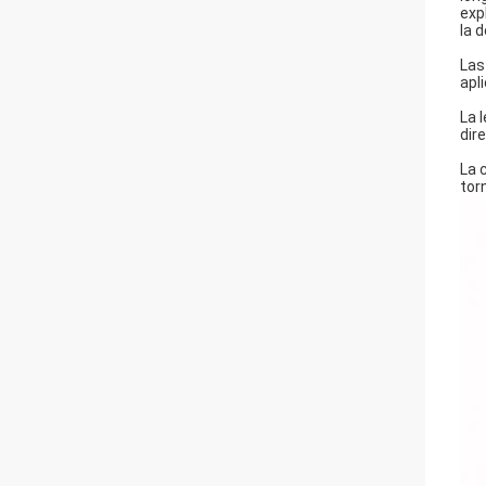
exp
la 
Las
apl
La 
dir
La 
tor