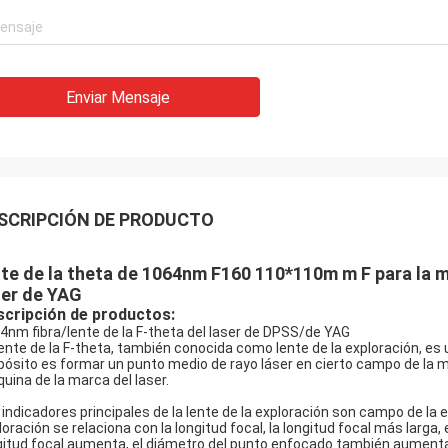
Enviar Mensaje
SCRIPCIÓN DE PRODUCTO
nte de la theta de 1064nm F160 110*110m m F para la máq
ser de YAG
cripción de productos:
4nm fibra/lente de la F-theta del laser de DPSS/de YAG
lente de la F-theta, también conocida como lente de la exploración, es u
pósito es formar un punto medio de rayo láser en cierto campo de la m
uina de la marca del laser.
 indicadores principales de la lente de la exploración son campo de la 
loración se relaciona con la longitud focal, la longitud focal más larg
gitud focal aumenta, el diámetro del punto enfocado también aumenta