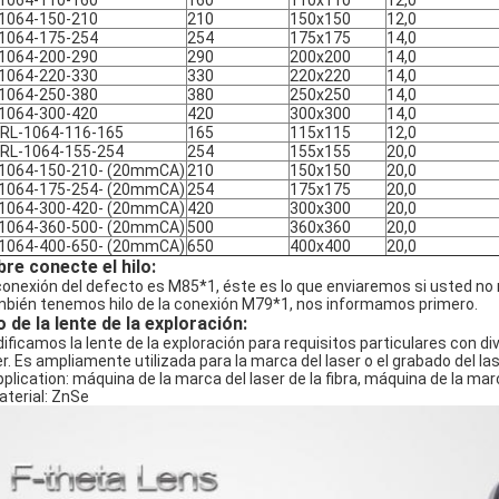
1064-110-160
160
110x110
12,0
1064-150-210
210
150x150
12,0
1064-175-254
254
175x175
14,0
1064-200-290
290
200x200
14,0
1064-220-330
330
220x220
14,0
1064-250-380
380
250x250
14,0
1064-300-420
420
300x300
14,0
RL-1064-116-165
165
115x115
12,0
RL-1064-155-254
254
155x155
20,0
1064-150-210- (20mmCA)
210
150x150
20,0
1064-175-254- (20mmCA)
254
175x175
20,0
1064-300-420- (20mmCA)
420
300x300
20,0
1064-360-500- (20mmCA)
500
360x360
20,0
1064-400-650- (20mmCA)
650
400x400
20,0
re conecte el hilo:
conexión del defecto es M85*1, éste es lo que enviaremos si usted no 
bién tenemos hilo de la conexión M79*1, nos informamos primero.
 de la lente de la exploración:
ificamos la lente de la exploración para requisitos particulares con dive
er. Es ampliamente utilizada para la marca del laser o el grabado del las
pplication: máquina de la marca del laser de la fibra, máquina de la mar
aterial: ZnSe