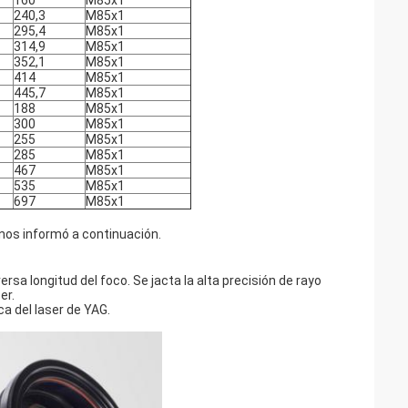
160
M85x1
240,3
M85x1
295,4
M85x1
314,9
M85x1
352,1
M85x1
414
M85x1
445,7
M85x1
188
M85x1
300
M85x1
255
M85x1
285
M85x1
467
M85x1
535
M85x1
697
M85x1
nos informó a continuación.
rsa longitud del foco. Se jacta la alta precisión de rayo
er.
ca del laser de YAG.