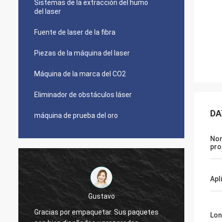
Sistemas de la extracción del humo
del laser
Fuente de laser de la fibra
Piezas de la máquina del laser
Máquina de la marca del CO2
Eliminador de obstáculos láser
DA
máquina de prueba del oro
Nom
pro
Apl
Vencedor
Gracias, Zoe. Acabo de dejarle conocerme
Lon
citaba a alrededor 5 personas sobre
La máq