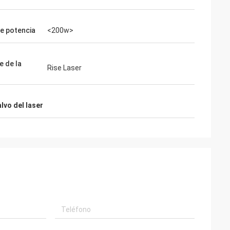
reparados
iradas multan!
de potencia
<200w>
 de la
Rise Laser
lvo del laser