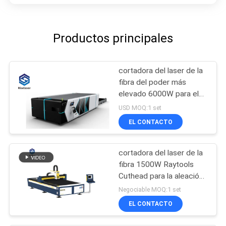
Productos principales
cortadora del laser de la
fibra del poder más
elevado 6000W para el
metal
USD MOQ:1 set
EL CONTACTO
cortadora del laser de la
fibra 1500W Raytools
Cuthead para la aleación
de aluminio
Negociable MOQ:1 set
EL CONTACTO