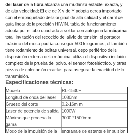
del laser
de
fibra
alcanza una mudanza estable, exacta, y
la
de alta velocidad; El eje de X y de Y adopta cerca importado
con el empaquetado de
original de alta calidad y el carril de
la
guía linear de
precisión HIWIN, tabla de funcionamiento
la
adopta por el tubo cuadrado a soldar con autógena la
máquina
total
, invitación del recocido del alivio de tensión, el portador
máximo del mesa podría conseguir 500 kilogramos, él también
tiene rodamiento de bolitas universal, cepo periférico de
la
disposición externa de
máquina, utiliza el dispositivo incluido
la
completo de
prueba del polvo, el sensor fotoeléctrico, y otras
la
piezas de colocación exactas para asegurar la exactitud de
la
transmisión.
Especificaciones técnicas:
Modelo
RL-1530F
Longitud de onda del laser
1080nm
Grueso del corte
0.2-16m m
Laser de potencia de salida
1000W
Máximo que procesa la
3000 *1500mm
gama
Modo de la impulsión de la
engranaje de estante e impulsión