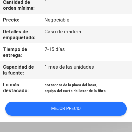
Cantidad de
1
orden mínima:
TOUR
Precio:
Negociable
POR
Detalles de
Caso de madera
LA
empaquetado:
FÁBRICA
Tiempo de
7-15 días
entrega:
CONTROL
Capacidad de
1 mes de las unidades
DE
la fuente:
CALIDAD
Lo más
,
cortadora de la placa del laser
destacado:
equipo del corte del laser de la fibra
CONTÁCTENOS
MEJOR PRECIO
SOLICITAR
PRESUPUESTO