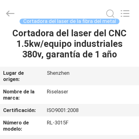
2018
-
2026
Riselaser
Technology
Cortadora del laser de la fibra del metal
Co.,
Ltd.
All
Cortadora del laser del CNC
HOGAR
Rights
Reserved.
1.5kw/equipo industriales
PRODUCTOS
380v, garantía de 1 año
ESPECTÁCULO
Lugar de
Shenzhen
origen:
DE
REALIDAD
Nombre de la
Riselaser
marca:
VIRTUAL
Certificación:
ISO9001:2008
SOBRE
Número de
RL-3015F
modelo:
NOSOTROS