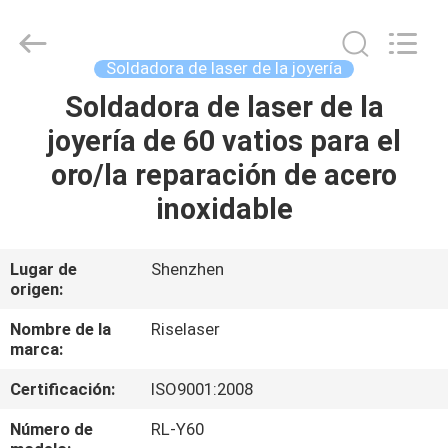
2018
-
2026
Riselaser
Technology
Soldadora de laser de la joyería
Co.,
Ltd.
All
Soldadora de laser de la
HOGAR
Rights
Reserved.
joyería de 60 vatios para el
PRODUCTOS
oro/la reparación de acero
inoxidable
ESPECTÁCULO
DE
Lugar de
Shenzhen
origen:
REALIDAD
VIRTUAL
Nombre de la
Riselaser
marca:
Certificación:
ISO9001:2008
SOBRE
NOSOTROS
Número de
RL-Y60