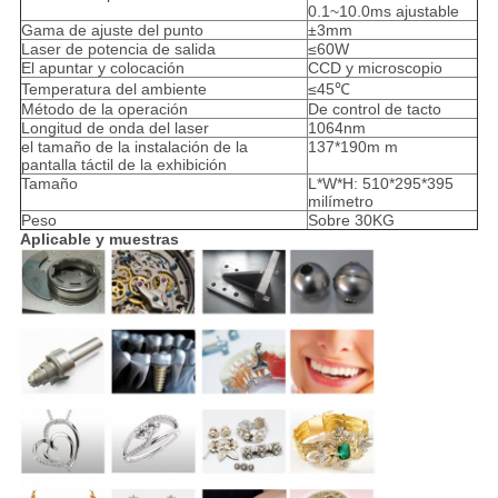
0.1~10.0ms ajustable
Gama de ajuste del punto
±3mm
Laser de potencia de salida
≤60W
El apuntar y colocación
CCD y microscopio
Temperatura del ambiente
≤45℃
Método de la operación
De control de tacto
Longitud de onda del laser
1064nm
el tamaño de la instalación de la
137*190m m
pantalla táctil de la exhibición
Tamaño
L*W*H: 510*295*395
milímetro
Peso
Sobre 30KG
Aplicable y muestras