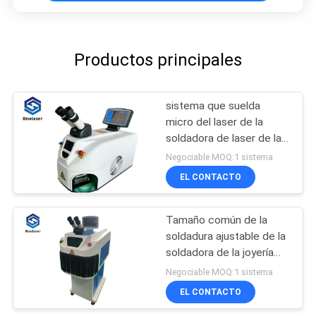
Productos principales
sistema que suelda
micro del laser de la
soldadora de laser de la
joyería 220V
Negociable MOQ:1 sistema
EL CONTACTO
Tamaño común de la
soldadura ajustable de la
soldadora de la joyería
del laser de la alta
Negociable MOQ:1 sistema
energía 1064nm
EL CONTACTO