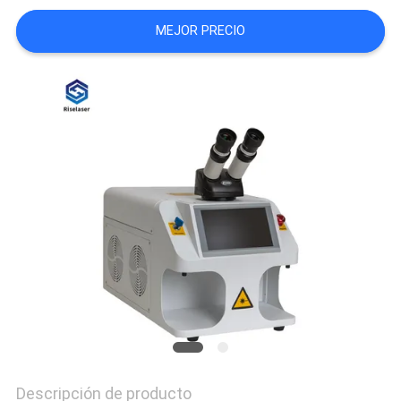
MEJOR PRECIO
РУССКИЙ
САЙТ
MAPA
DEL
SITIO
PRIVACY
POLICY
Descripción de producto