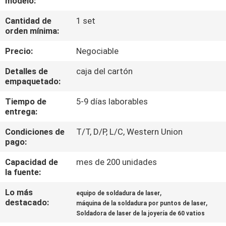
modelo:
Cantidad de
1 set
TOUR
orden mínima:
POR
Precio:
Negociable
LA
Detalles de
caja del cartón
FÁBRICA
empaquetado:
Tiempo de
5-9 días laborables
CONTROL
entrega:
DE
Condiciones de
T/T, D/P, L/C, Western Union
CALIDAD
pago:
Capacidad de
mes de 200 unidades
CONTÁCTENOS
la fuente:
Lo más
,
equipo de soldadura de laser
destacado:
,
SOLICITAR
máquina de la soldadura por puntos de laser
Soldadora de laser de la joyería de 60 vatios
PRESUPUESTO