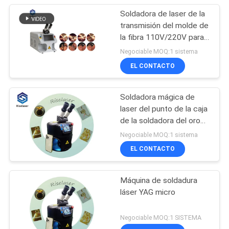
Soldadora de laser de la
transmisión del molde de
la fibra 110V/220V para
la reparación de la joyería
Negociable MOQ:1 sistema
EL CONTACTO
Soldadora mágica de
laser del punto de la caja
de la soldadora del oro
de Protable
Negociable MOQ:1 sistema
EL CONTACTO
Máquina de soldadura
láser YAG micro
Negociable MOQ:1 SISTEMA