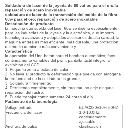
Soldadora de laser de la joyería de 60 vatios para el oro/la
reparación de acero inoxidable
soldadura de laser de la transmisión del molde de la fibra
60w para el oro, reparación de acero inoxidable
Descripción de producto
la máquina que suelda del laser 60w se diseña especialmente
para las industrias de la joyería y la electrónica, que importó
tecnología avanzada y adopta los accesorios de alta calidad, la
máquina entera es más eficiente, más durable, una protección
del medio ambiente más conveniente y.
Característica
la operación del Uno-botón para el bombeo automático, fans
continuamente variables del pwm, pantalla táctil integró la
exhibición del CCD.
1. Pequeña zona afectada de calor;
2. No lleva al producto la deformación que suelda con autógena
la profundidad de la soldadura es grande;
3. Soldadura firmemente;
4. Derritiendo completamente, sin tracoma, no deje ninguna
reparación del rastro;
5. Puede trabajar continuamente 24 horas al día.
Parámetro de la tecnología
Voltaje entrado
EL AC220±10% 50HZ
Frecuencia del laser
1.0-10.0HZ
continuamente
ajustable
Anchura de pulso
clasificación