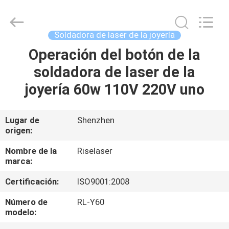
2018
-
2026
Riselaser
Technology
Soldadora de laser de la joyería
Co.,
Ltd.
All
Operación del botón de la
HOGAR
Rights
Reserved.
soldadora de laser de la
PRODUCTOS
joyería 60w 110V 220V uno
ESPECTÁCULO
Lugar de
Shenzhen
origen:
DE
REALIDAD
Nombre de la
Riselaser
marca:
VIRTUAL
Certificación:
ISO9001:2008
SOBRE
Número de
RL-Y60
modelo:
NOSOTROS