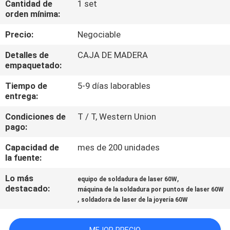
Cantidad de
1 set
orden mínima:
TOUR
Precio:
Negociable
POR
Detalles de
CAJA DE MADERA
LA
empaquetado:
FÁBRICA
Tiempo de
5-9 días laborables
entrega:
CONTROL
Condiciones de
T / T, Western Union
DE
pago:
CALIDAD
Capacidad de
mes de 200 unidades
la fuente:
CONTÁCTENOS
Lo más
,
equipo de soldadura de laser 60W
destacado:
máquina de la soldadura por puntos de laser 60W
,
soldadora de laser de la joyería 60W
SOLICITAR
PRESUPUESTO