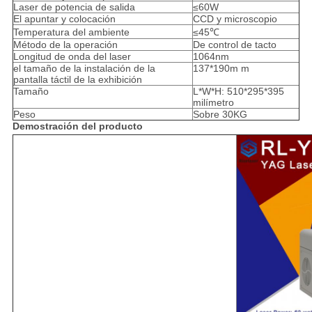
Laser de potencia de salida
≤60W
El apuntar y colocación
CCD y microscopio
Temperatura del ambiente
≤45℃
Método de la operación
De control de tacto
Longitud de onda del laser
1064nm
el tamaño de la instalación de la
137*190m m
pantalla táctil de la exhibición
Tamaño
L*W*H: 510*295*395
milímetro
Peso
Sobre 30KG
Demostración del producto