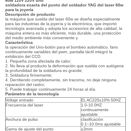
60w 110V 220V uno
soldadora exacta del punto del soldador YAG del laser 60w
para la joyería
Descripción de producto
la máquina que suelda del laser 60w se diseña especialmente
para las industrias de la joyería y la electrónica, que importó
tecnología avanzada y adopta los accesorios de alta calidad, la
máquina entera es más eficiente, más durable, una protección
del medio ambiente más conveniente y.
Característica
la operación del Uno-botón para el bombeo automático, fans
continuamente variables del pwm, pantalla táctil integró la
exhibición del CCD.
1. Pequeña zona afectada de calor;
2. No lleva al producto la deformación que suelda con autógena
la profundidad de la soldadura es grande;
3. Soldadura firmemente;
4. Derritiendo completamente, sin tracoma, no deje ninguna
reparación del rastro;
5. Puede trabajar continuamente 24 horas al día.
Parámetro de la tecnología
Voltaje entrado
EL AC220±10% 50HZ
Frecuencia del laser
1.0-10.0HZ
continuamente
ajustable
Anchura de pulso
clasificación
0.1~10.0ms ajustable
Gama de ajuste del punto
±3mm