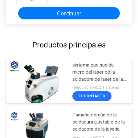
Continuar
Productos principales
sistema que suelda
micro del laser de la
soldadora de laser de la
joyería 220V
Negociable MOQ:1 sistema
EL CONTACTO
Tamaño común de la
soldadura ajustable de la
soldadora de la joyería
del laser de la alta
Negociable MOQ:1 sistema