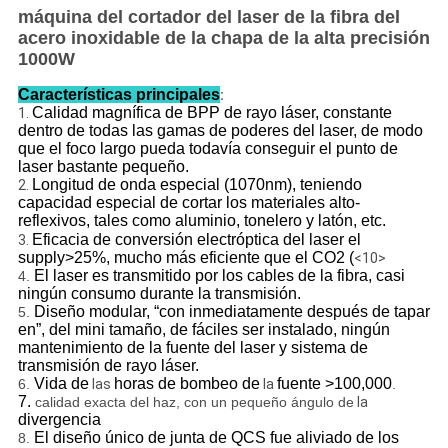
máquina del cortador del laser de la fibra del
acero inoxidable de la chapa de la alta precisión
1000W
Características principales
:
Calidad magnífica de BPP de rayo láser, constante
1.
dentro de todas las gamas de poderes del laser, de modo
que el foco largo pueda todavía conseguir el punto de
laser bastante pequeño.
Longitud de onda especial (1070nm), teniendo
2.
capacidad especial de cortar los materiales alto-
reflexivos, tales como aluminio, tonelero y latón, etc.
Eficacia de conversión electróptica del laser el
3.
supply>25%, mucho más eficiente que el CO2 (
<10>
El laser es transmitido por los cables de la fibra, casi
4.
ningún consumo durante la transmisión.
Diseño modular, “con inmediatamente después de tapar
5.
en”, del mini tamaño, de fáciles ser instalado, ningún
mantenimiento de la fuente del laser y sistema de
transmisión de rayo láser.
Vida de
horas de bombeo de
fuente >100,000
6.
las
la
.
7.
calidad exacta del haz, con un pequeño ángulo de
la
divergencia
El diseño único de junta de QCS fue aliviado de los
8.