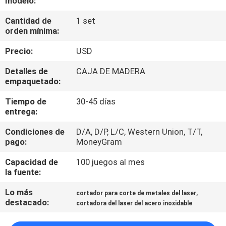
modelo:
Cantidad de
1 set
TOUR
orden mínima:
POR
Precio:
USD
LA
Detalles de
CAJA DE MADERA
FÁBRICA
empaquetado:
Tiempo de
30-45 días
CONTROL
entrega:
DE
Condiciones de
D/A, D/P, L/C, Western Union, T/T,
CALIDAD
pago:
MoneyGram
Capacidad de
100 juegos al mes
CONTÁCTENOS
la fuente:
Lo más
,
cortador para corte de metales del laser
destacado:
SOLICITAR
cortadora del laser del acero inoxidable
PRESUPUESTO