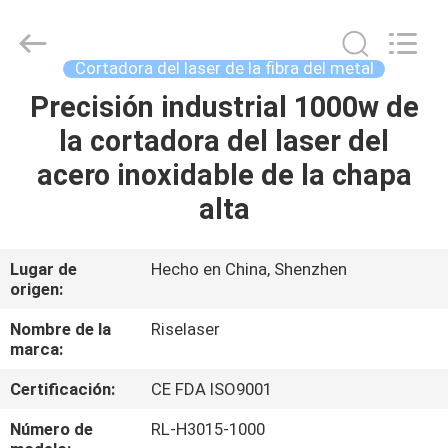
2018
-
2026
Riselaser
Technology
Cortadora del laser de la fibra del metal
Co.,
Ltd.
All
Precisión industrial 1000w de
HOGAR
Rights
Reserved.
la cortadora del laser del
PRODUCTOS
acero inoxidable de la chapa
alta
ESPECTÁCULO
DE
Lugar de
Hecho en China, Shenzhen
origen:
REALIDAD
VIRTUAL
Nombre de la
Riselaser
marca:
Certificación:
CE FDA ISO9001
SOBRE
NOSOTROS
Número de
RL-H3015-1000