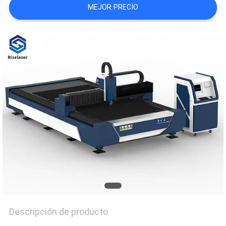
MEJOR PRECIO
РУССКИЙ
САЙТ
MAPA
DEL
SITIO
PRIVACY
POLICY
Descripción de producto