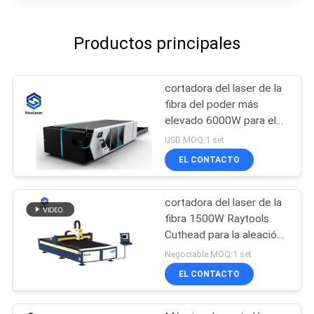
Productos principales
cortadora del laser de la
fibra del poder más
elevado 6000W para el
metal
USD MOQ:1 set
EL CONTACTO
cortadora del laser de la
fibra 1500W Raytools
Cuthead para la aleación
de aluminio
Negociable MOQ:1 set
EL CONTACTO