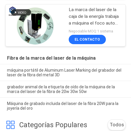
La marca del laser de la
caja de la energía trabaja
a máquina el foco auto
10000mm/S para el anillo
Negociable MOQ:1 sistema
de la joyería
EL CONTACTO
Fibra de la marca del laser de la máquina
máquina portátil de Aluminum Laser Marking del grabador del
laser de la fibra del metal 3D
grabador animal de la etiqueta de oído de la máquina de la
marca del laser de la fibra de 20w 30w 50w
Máquina de grabado incluida del laser de la fibra 20W para la
joyería del oro
Categorías Populares
Todos