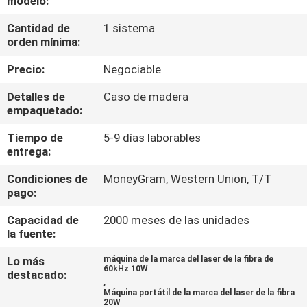
modelo:
Cantidad de
1 sistema
TOUR
orden mínima:
POR
Precio:
Negociable
LA
Detalles de
Caso de madera
FÁBRICA
empaquetado:
Tiempo de
5-9 días laborables
CONTROL
entrega:
DE
Condiciones de
MoneyGram, Western Union, T/T
CALIDAD
pago:
Capacidad de
2000 meses de las unidades
CONTÁCTENOS
la fuente:
Lo más
máquina de la marca del laser de la fibra de
60kHz 10W
destacado:
SOLICITAR
,
Máquina portátil de la marca del laser de la fibra
PRESUPUESTO
20W