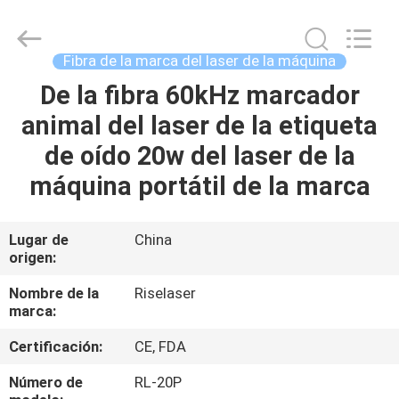
2018
-
2026
Riselaser
Technology
Fibra de la marca del laser de la máquina
Co.,
Ltd.
All
De la fibra 60kHz marcador
HOGAR
Rights
Reserved.
animal del laser de la etiqueta
PRODUCTOS
de oído 20w del laser de la
máquina portátil de la marca
ESPECTÁCULO
DE
Lugar de
China
origen:
REALIDAD
VIRTUAL
Nombre de la
Riselaser
marca:
Certificación:
CE, FDA
SOBRE
NOSOTROS
Número de
RL-20P