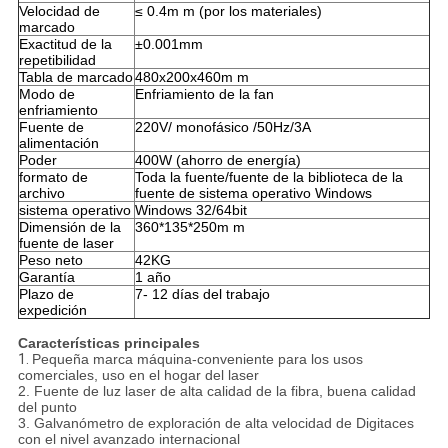
Velocidad de
≤ 0.4m m (por los materiales)
marcado
Exactitud de la
±0.001mm
repetibilidad
Tabla de marcado
480x200x460m m
Modo de
Enfriamiento de la fan
enfriamiento
Fuente de
220V/ monofásico /50Hz/3A
alimentación
Poder
400W (ahorro de energía)
formato de
Toda la fuente/fuente de la biblioteca de la
archivo
fuente de sistema operativo Windows
sistema operativo
Windows 32/64bit
Dimensión de la
360*135*250m m
fuente de laser
Peso neto
42KG
Garantía
1 año
Plazo de
7- 12 días del trabajo
expedición
Características principales
1.
Pequeña marca máquina-conveniente para los usos
comerciales, uso en el hogar del laser
2. Fuente de luz laser de alta calidad de la fibra, buena calidad
del punto
3. Galvanómetro de exploración de alta velocidad de Digitaces
con el nivel avanzado internacional