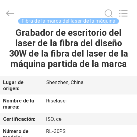
2018
-
2026
Riselaser
Technology
Fibra de la marca del laser de la máquina
Co.,
Ltd.
All
Grabador de escritorio del
HOGAR
Rights
Reserved.
laser de la fibra del diseño
PRODUCTOS
30W de la fibra del laser de la
máquina partida de la marca
ESPECTÁCULO
DE
Lugar de
Shenzhen, China
origen:
REALIDAD
VIRTUAL
Nombre de la
Riselaser
marca:
Certificación:
ISO, ce
SOBRE
NOSOTROS
Número de
RL-30PS