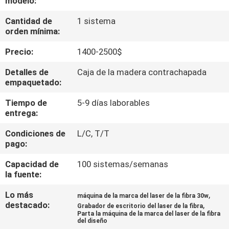
modelo:
Cantidad de
1 sistema
TOUR
orden mínima:
POR
Precio:
1400-2500$
LA
Detalles de
Caja de la madera contrachapada
FÁBRICA
empaquetado:
Tiempo de
5-9 días laborables
CONTROL
entrega:
DE
Condiciones de
L/C, T/T
CALIDAD
pago:
Capacidad de
100 sistemas/semanas
CONTÁCTENOS
la fuente:
Lo más
,
máquina de la marca del laser de la fibra 30w
destacado:
,
SOLICITAR
Grabador de escritorio del laser de la fibra
Parta la máquina de la marca del laser de la fibra
del diseño
PRESUPUESTO