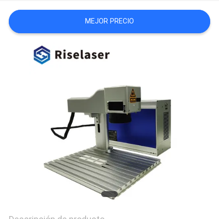
MEJOR PRECIO
РУССКИЙ
САЙТ
MAPA
DEL
SITIO
PRIVACY
POLICY