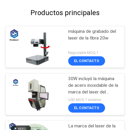
Productos principales
máquina de grabado del
laser de la fibra 20w
Negociable MOQ:1
EL CONTACTO
30W incluyó la máquina
de acero inoxidable de la
marca del laser del
banco de trabajo grande
USD MOQ:1 sistema
para los metales
EL CONTACTO
La marca del laser de la