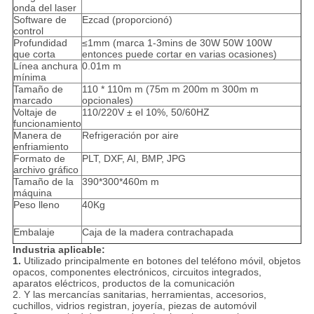
onda del laser
Software de
Ezcad (proporcionó)
control
Profundidad
≤1mm (marca 1-3mins de 30W 50W 100W
que corta
entonces puede cortar en varias ocasiones)
Línea anchura
0.01m m
mínima
Tamaño de
110 * 110m m (75m m 200m m 300m m
marcado
opcionales)
Voltaje de
110/220V ± el 10%, 50/60HZ
funcionamiento
Manera de
Refrigeración por aire
enfriamiento
Formato de
PLT, DXF, AI, BMP, JPG
archivo gráfico
Tamaño de la
390*300*460m m
máquina
Peso lleno
40Kg
Embalaje
Caja de la madera contrachapada
Industria aplicable:
1.
Utilizado principalmente en botones del teléfono móvil, objetos
opacos, componentes electrónicos, circuitos integrados,
aparatos eléctricos, productos de la comunicación
2. Y las mercancías sanitarias, herramientas, accesorios,
cuchillos, vidrios registran, joyería, piezas de automóvil