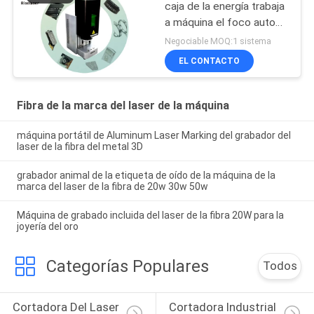
caja de la energía trabaja
a máquina el foco auto
10000mm/S para el anillo
Negociable MOQ:1 sistema
de la joyería
EL CONTACTO
Fibra de la marca del laser de la máquina
máquina portátil de Aluminum Laser Marking del grabador del
laser de la fibra del metal 3D
grabador animal de la etiqueta de oído de la máquina de la
marca del laser de la fibra de 20w 30w 50w
Máquina de grabado incluida del laser de la fibra 20W para la
joyería del oro
Categorías Populares
Todos
Cortadora Del Laser 
Cortadora Industrial 