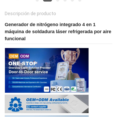
Descripción de producto
РУССКИЙ
САЙТ
Generador de nitrógeno integrado 4 en 1
máquina de soldadura láser refrigerada por aire
funcional
SITEMAP
PRIVACY
POLICY