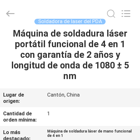
2018
-
2026
Riselaser
Technology
Soldadora de laser del PDA
Co.,
Ltd.
All
Máquina de soldadura láser
HOGAR
Rights
Reserved.
portátil funcional de 4 en 1
PRODUCTOS
con garantía de 2 años y
longitud de onda de 1080 ± 5
ESPECTÁCULO
nm
DE
REALIDAD
Lugar de
Cantón, China
origen:
VIRTUAL
Cantidad de
1
orden mínima:
SOBRE
Lo más
Máquina de soldadura láser de mano funcional
NOSOTROS
de 4 en 1
destacado: