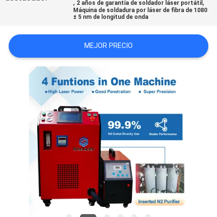
,
,
2 años de garantía de soldador láser portátil
Máquina de soldadura por láser de fibra de 1080
± 5 nm de longitud de onda
TOUR
POR
MEJOR PRECIO
LA
FÁBRICA
CONTROL
DE
CALIDAD
CONTÁCTENOS
SOLICITAR
PRESUPUESTO