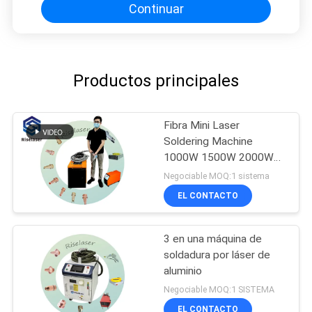
Continuar
Productos principales
Fibra Mini Laser
Soldering Machine
1000W 1500W 2000W
del CW para los SS de
Negociable MOQ:1 sistema
cobre de aluminio
EL CONTACTO
3 en una máquina de
soldadura por láser de
aluminio
Negociable MOQ:1 SISTEMA
EL CONTACTO