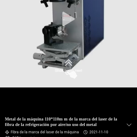
TOUR
POR
LA
FÁBRICA
CONTROL
DE
CALIDAD
CONTÁCTENOS
Metal de la máquina 110*110m m de la marca del laser de la
SOLICITAR
fibra de la refrigeración por aire/no uso del metal
Fibra de la marca del laser de la máquina
2021-11-10
PRESUPUESTO