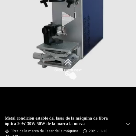
TOUR
POR
LA
FÁBRICA
CONTROL
DE
CALIDAD
CONTÁCTENOS
Metal condición estable del laser de la máquina de fibra
SOLICITAR
óptica 20W 30W 50W de la marca la nueva
Fibra de la marca del laser de la máquina
2021-11-10
PRESUPUESTO