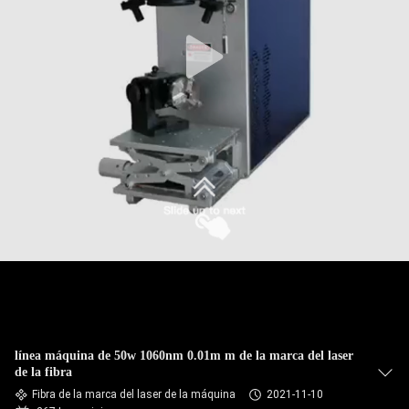
TOUR
POR
LA
FÁBRICA
CONTROL
DE
CALIDAD
CONTÁCTENOS
línea máquina de 50w 1060nm 0.01m m de la marca del laser
SOLICITAR
de la fibra
Fibra de la marca del laser de la máquina
2021-11-10
PRESUPUESTO