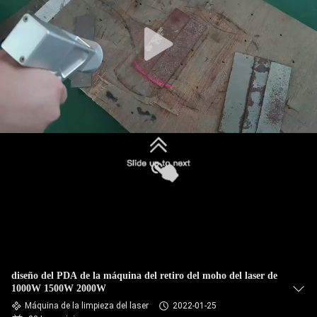
TOUR
POR
LA
FÁBRICA
CONTROL
DE
CALIDAD
CONTÁCTENOS
diseño del PDA de la máquina del retiro del moho del laser de
SOLICITAR
1000W 1500W 2000W
Máquina de la limpieza del laser
2022-01-25
PRESUPUESTO