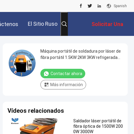
Spanish
El Sitio Ruso
áctenos
Solicitar Una
Cotización
Máquina portátil de soldadura por láser de
fibra portátil 1.5KW 2KW 3KW refrigerada
con agua para soldar metal
Contactar ahora
Más información
Vídeos relacionados
Saldador láser portátil de
fibra óptica de 1500W 200
0W 3000W