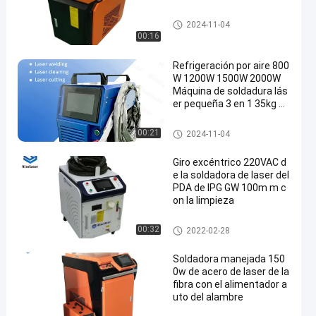
Soldadora de laser del PDA
2024-11-04
00:16
Refrigeración por aire 800
W 1200W 1500W 2000W
Máquina de soldadura lás
er pequeña 3 en 1 35kg pa
ra corte / limpieza de met
ales
Soldadora de laser del PDA
00:21
2024-11-04
Giro excéntrico 220VAC d
e la soldadora de laser del
PDA de IPG GW 100m m c
on la limpieza
Soldadora de laser del PDA
00:32
2022-02-28
Soldadora manejada 150
0w de acero de laser de la
fibra con el alimentador a
uto del alambre